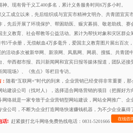
精神。现有骨干义工400多名，累计义务服务时间6万多小时。
都义工成立以来，先后组织或与宜宾市精神文明办、共青团宜宾
作，先后开展了环境保护、帮困助医、赈灾募捐、敬老助残、赛
国主义教育、社会帮教等公益活动。累计为帮扶对象和灾区群众筹
、图书5千余册，无偿献血4万多毫升，爱国主义教育图片展出百次
展的活动多次被新华网、新浪网、凤凰网、网易、搜狐、共青团
台、华西都市报、四川新闻网和宜宾日报等媒体报道，团队还接
新闻现场》、《焦点》等栏目专访。
结：
随着“互联网+”时代的到来，企业营销已经变得非常重要，
网站建设公司
（找对人），选择适合网络营销的项目（把握好方
斗网络就是一家专致于企业营销型网站建设，网站全网推广、企
专业公司，不断为企业打造网络快速赚钱机器，为不少企业赢得
电话!
赶紧拨打北斗网络免费热线电话：0831-5201666