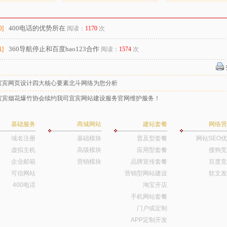
：
400电话的优势所在
0]
阅读：
1170
次
360导航停止和百度hao123合作
1]
阅读：
1574
次
宜宾网页设计四大核心要素北斗网络为您分析
宜宾烟花爆竹协会续约我司宜宾网站建设服务官网维护服务！
基础服务
商城网站
建站套餐
网络营
域名注册
基础模块
普及型套餐
网站SEO
虚拟主机
高级模块
应用型套餐
搜狗竞
企业邮箱
营销模块
品牌宣传套餐
百度竞
可信网站
营销型网站建设
软文发
400电话
淘宝开店
手机网站套餐
门户或定制
APP定制开发