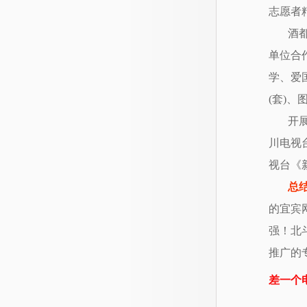
志愿者
酒
单位合
学、爱
(套)
开
川电视
视台《
总
的
宜宾
强！北
推广的
差一个