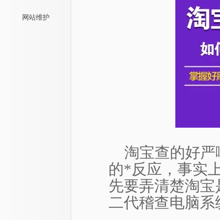
网站维护
淘宝查的好严啊
的*反应，事实
先要弄清楚淘宝
二代稽查电脑系